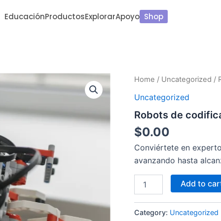
Educación
Productos
Explorar
Apoyo
Shop
Robots
Home
/
Uncategorized
/ 
de
Uncategorized
codificación
quantity
Robots de codific
$
0.00
Conviértete en expert
avanzando hasta alcanz
Add to car
Category:
Uncategorized