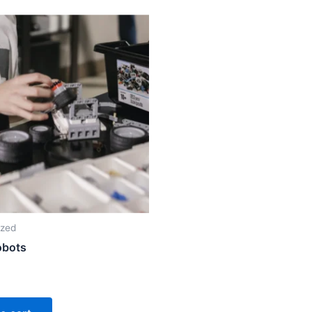
ized
obots