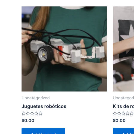
Uncategorized
Uncategor
Juguetes robóticos
Kits de r
Rated
Rated
$
0.00
$
0.00
0
0
out
out
of
of